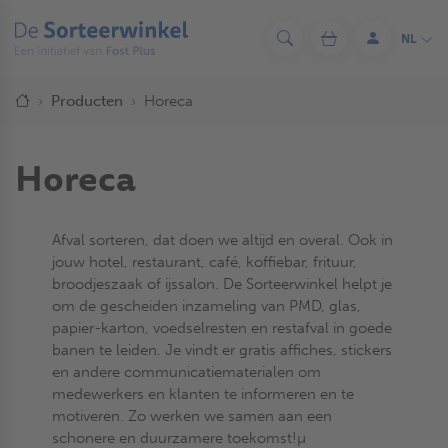
Overslaan
en
NL
Zoeken
Winkelwagen
Aanmelde
naar
de
Kruimelpad
inhoud
Home
Producten
Horeca
gaan
Horeca
Afval sorteren, dat doen we altijd en overal. Ook in
jouw hotel, restaurant, café, koffiebar, frituur,
broodjeszaak of ijssalon. De Sorteerwinkel helpt je
om de gescheiden inzameling van PMD, glas,
papier-karton, voedselresten en restafval in goede
banen te leiden. Je vindt er gratis affiches, stickers
en andere communicatiematerialen om
medewerkers en klanten te informeren en te
motiveren. Zo werken we samen aan een
schonere en duurzamere toekomst!µ