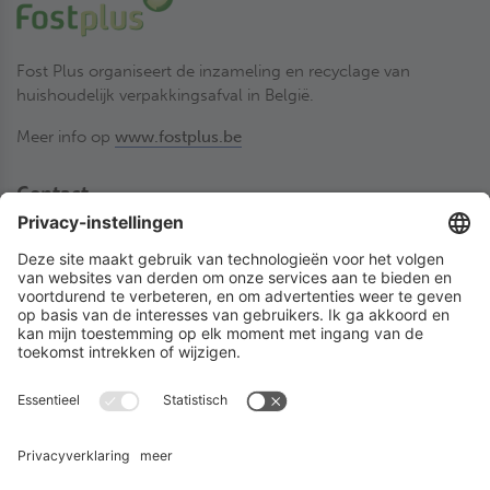
Fost Plus organiseert de inzameling en recyclage van
huishoudelijk verpakkingsafval in België.
Meer info op
www.fostplus.be
Contact
Fost Plus VZW
Olympiadenlaan 2
BE-1140 Brussel
02 775 03 50
desorteerwinkel@fostplus.be
Volg Fost Plus