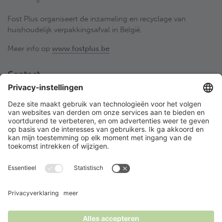
Fost Plus organiseert de inzameling en recyclage van
huishoudelijk verpakkingsafval in België.
Meer info op
www.fostplus.be
Contact
Fost Plus VZW
Olympiadenlaan 2
BE-1140 Brussel
02 775 03 50
desorteerwinkel@fostplus.be
Volg Fost Plus