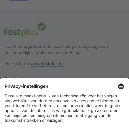
Fost Plus organiseert de inzameling en recyclage van
huishoudelijk verpakkingsafval in België.
Meer info op
www.fostplus.be
Contact
Fost Plus VZW
Olympiadenlaan 2
BE-1140 Brussel
02 775 03 50
desorteerwinkel@fostplus.be