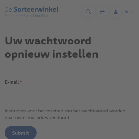
Overslaan
en
NL
Zoeken
Winkelwagen
Aanmelde
naar
de
inhoud
Uw wachtwoord
gaan
opnieuw instellen
E-mail
*
Instructies voor het resetten van het wachtwoord worden
naar uw e-mailadres verstuurd.
Submit