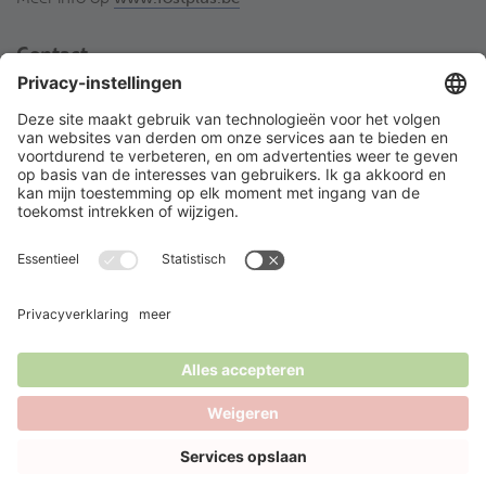
Contact
Fost Plus VZW
Olympiadenlaan 2
BE-1140 Brussel
02 775 03 50
desorteerwinkel@fostplus.be
Volg Fost Plus
© 2026 Fost Plus
Cookiebeleid
Disclaimer
Privacyverklaring