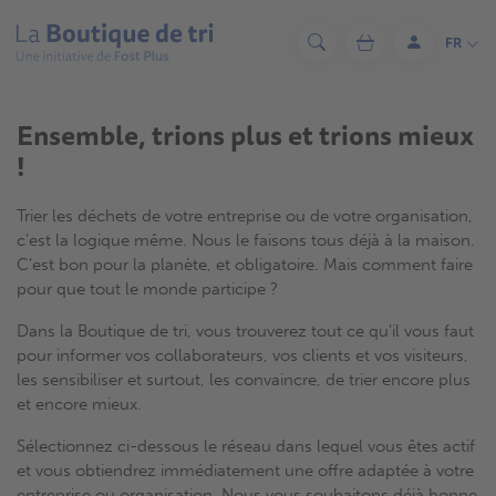
Aller
au
FR
Rechercher
Panier
Se
contenu
connecter
principal
Ensemble, trions plus et trions mieux
!
Trier les déchets de votre entreprise ou de votre organisation,
c’est la logique même. Nous le faisons tous déjà à la maison.
C’est bon pour la planète, et obligatoire. Mais comment faire
pour que tout le monde participe ?
Dans la Boutique de tri, vous trouverez tout ce qu’il vous faut
pour informer vos collaborateurs, vos clients et vos visiteurs,
les sensibiliser et surtout, les convaincre, de trier encore plus
et encore mieux.
Sélectionnez ci-dessous le réseau dans lequel vous êtes actif
et vous obtiendrez immédiatement une offre adaptée à votre
entreprise ou organisation. Nous vous souhaitons déjà bonne