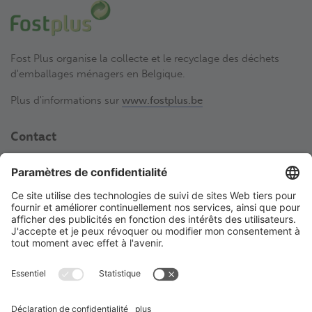
Fost Plus organise la collecte et le recyclage des déchets
d'emballages ménagers en Belgique.
Plus d'informations sur
www.fostplus.be
Contact
Fost Plus VZW
Avenue des Olympiades 2
BE-1140 Bruxelles
02 775 03 50
laboutiquedetri@fostplus.be
Suivez Fost Plus