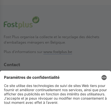
Fost Plus organise la collecte et le recyclage des déchets
d'emballages ménagers en Belgique.
Plus d'informations sur
www.fostplus.be
Contact
Fost Plus VZW
Avenue des Olympiades 2
BE-1140 Bruxelles
02 775 03 50
laboutiquedetri@fostplus.be