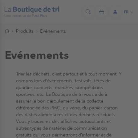
Aller
au
FR
Rechercher
Panier
Se
contenu
connecter
principal
Fil
Accueil
Produits
Evénements
d'Ariane
Evénements
Trier les déchets, c’est partout et à tout moment. Y
compris lors d’événements, festivals, fêtes de
quartier, concerts, marchés, compétitions
sportives, etc. La Boutique de tri vous aide à
assurer le bon déroulement de la collecte
différenciée des PMC, du verre, du papier-carton,
des restes alimentaires et des déchets résiduels.
Vous y trouverez des affiches, autocollants et
autres types de matériel de communication
gratuits qui vous permettront d’informer et de