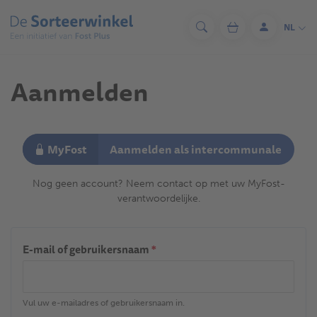
Overslaan
en
NL
Zoeken
Winkelwagen
Aanmelde
naar
de
inhoud
Aanmelden
gaan
MyFost
Aanmelden als intercommunale
Nog geen account? Neem contact op met uw MyFost-
verantwoordelijke.
E-mail of gebruikersnaam
*
Vul uw e-mailadres of gebruikersnaam in.