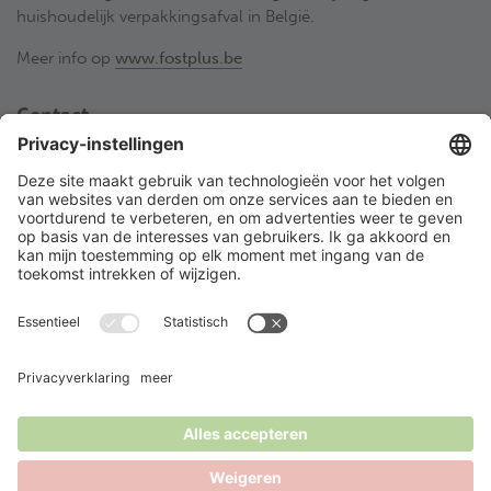
huishoudelijk verpakkingsafval in België.
Meer info op
www.fostplus.be
Contact
Fost Plus VZW
Olympiadenlaan 2
BE-1140 Brussel
02 775 03 50
desorteerwinkel@fostplus.be
Volg Fost Plus