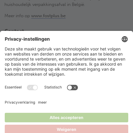
huishoudelijk verpakkingsafval in België.
Meer info op
www.fostplus.be
Contact
Fost Plus VZW
Olympiadenlaan 2
BE-1140 Brussel
02 775 03 50
desorteerwinkel@fostplus.be
Volg Fost Plus