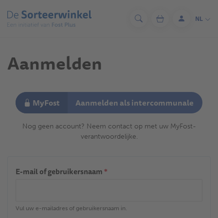
Overslaan
en
NL
Zoeken
Winkelwagen
Aanmelde
naar
de
inhoud
Aanmelden
gaan
MyFost
Aanmelden als intercommunale
Nog geen account? Neem contact op met uw MyFost-
verantwoordelijke.
E-mail of gebruikersnaam
*
Vul uw e-mailadres of gebruikersnaam in.