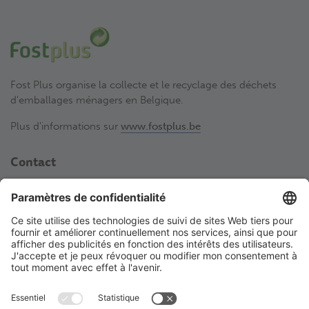
Fost Plus organise la collecte et le recyclage des déchets
d'emballages ménagers en Belgique.
Plus d'informations sur
www.fostplus.be
Contact
Fost Plus VZW
Avenue des Olympiades 2
BE-1140 Bruxelles
02 775 03 50
laboutiquedetri@fostplus.be
Suivez Fost Plus