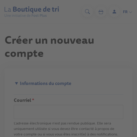
Aller
au
FR
Rechercher
Panier
Se
contenu
connecter
principal
Créer un nouveau
compte
Informations du compte
Courriel
*
L'adresse électronique n'est pas rendue publique. Elle sera
uniquement utilisée si vous devez être contacté à propos de
votre compte ou si vous vous êtes inscrit(e) à des notifications.